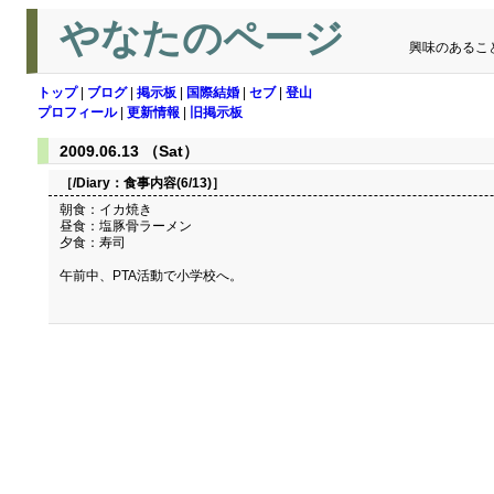
やなたのページ
興味のあるこ
トップ
|
ブログ
|
掲示板
|
国際結婚
|
セブ
|
登山
プロフィール
|
更新情報
|
旧掲示板
2009.06.13 （Sat）
［/Diary：
食事内容(6/13)
］
朝食：イカ焼き
昼食：塩豚骨ラーメン
夕食：寿司
午前中、PTA活動で小学校へ。