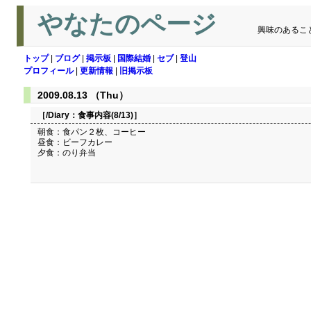
やなたのページ
興味のあるこ
トップ
|
ブログ
|
掲示板
|
国際結婚
|
セブ
|
登山
プロフィール
|
更新情報
|
旧掲示板
2009.08.13 （Thu）
［/Diary：
食事内容(8/13)
］
朝食：食パン２枚、コーヒー
昼食：ビーフカレー
夕食：のり弁当