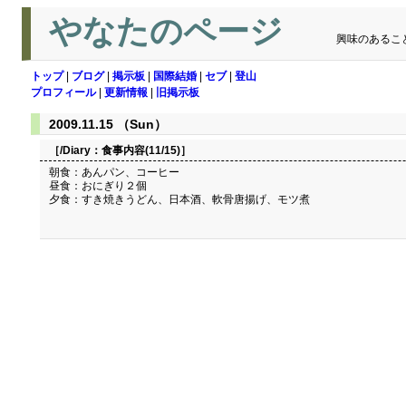
やなたのページ
興味のあるこ
トップ
|
ブログ
|
掲示板
|
国際結婚
|
セブ
|
登山
プロフィール
|
更新情報
|
旧掲示板
2009.11.15 （Sun）
［/Diary：
食事内容(11/15)
］
朝食：あんパン、コーヒー
昼食：おにぎり２個
夕食：すき焼きうどん、日本酒、軟骨唐揚げ、モツ煮