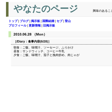
やなたのページ
興味のあるこ
トップ
|
ブログ
|
掲示板
|
国際結婚
|
セブ
|
登山
プロフィール
|
更新情報
|
旧掲示板
2010.06.28 （Mon）
［/Diary：
食事内容(6/28)
］
朝食：ご飯、味噌汁、ソーセージ、ふりかけ
昼食：サンドウィッチ、コーヒー牛乳
夕食：ご飯、味噌汁、茄子と挽肉炒め、肉じゃが