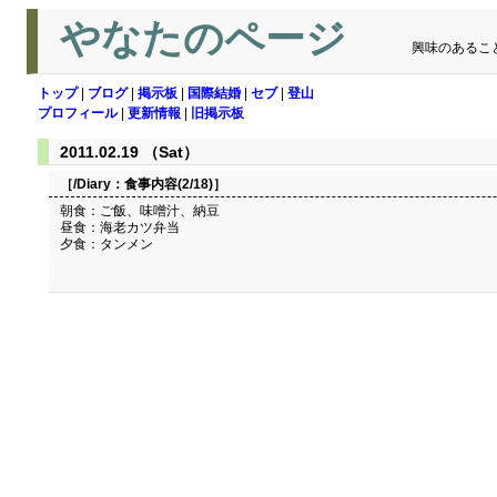
やなたのページ
興味のあるこ
トップ
|
ブログ
|
掲示板
|
国際結婚
|
セブ
|
登山
プロフィール
|
更新情報
|
旧掲示板
2011.02.19 （Sat）
［/Diary：
食事内容(2/18)
］
朝食：ご飯、味噌汁、納豆
昼食：海老カツ弁当
夕食：タンメン