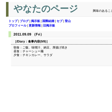
やなたのページ
興味のあるこ
トップ
|
ブログ
|
掲示板
|
国際結婚
|
セブ
|
登山
プロフィール
|
更新情報
|
旧掲示板
2011.09.09 （Fri）
［/Diary：
食事内容(9/9)
］
朝食：ご飯、味噌汁、納豆、厚揚げ焼き
昼食：チャーシュー麺
夕食：チキンカレー、サラダ