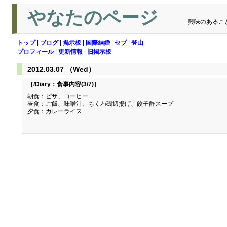
やなたのページ
興味のあるこ
トップ
|
ブログ
|
掲示板
|
国際結婚
|
セブ
|
登山
プロフィール
|
更新情報
|
旧掲示板
2012.03.07 （Wed）
［/Diary：
食事内容(3/7)
］
朝食：ピザ、コーヒー
昼食：ご飯、味噌汁、ちくわ磯辺揚げ、餃子酢スープ
夕食：カレーライス