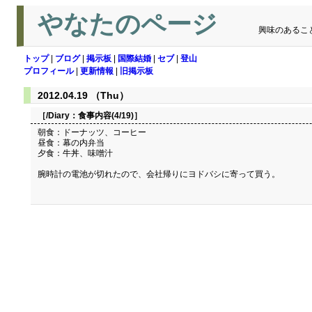
やなたのページ
興味のあるこ
トップ
|
ブログ
|
掲示板
|
国際結婚
|
セブ
|
登山
プロフィール
|
更新情報
|
旧掲示板
2012.04.19 （Thu）
［/Diary：
食事内容(4/19)
］
朝食：ドーナッツ、コーヒー
昼食：幕の内弁当
夕食：牛丼、味噌汁
腕時計の電池が切れたので、会社帰りにヨドバシに寄って買う。