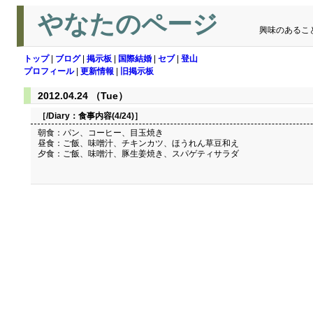
やなたのページ
興味のあるこ
トップ
|
ブログ
|
掲示板
|
国際結婚
|
セブ
|
登山
プロフィール
|
更新情報
|
旧掲示板
2012.04.24 （Tue）
［/Diary：
食事内容(4/24)
］
朝食：パン、コーヒー、目玉焼き
昼食：ご飯、味噌汁、チキンカツ、ほうれん草豆和え
夕食：ご飯、味噌汁、豚生姜焼き、スパゲティサラダ