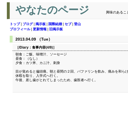
やなたのページ
興味のあるこ
トップ
|
ブログ
|
掲示板
|
国際結婚
|
セブ
|
登山
プロフィール
|
更新情報
|
旧掲示板
2013.04.09 （Tue）
［/Diary：
食事内容(4/9)
］
朝食：ご飯、味噌汁、ソーセージ
昼食：（なし）
夕食：カツ丼、カニ汁、刺身
目が覚めると偏頭痛。朝と昼間の２回、バファリンを飲み、痛みを和ら
休暇を取り、入学式へ行く。
午後、差し歯がとれてしまったため、歯医者へ行く。