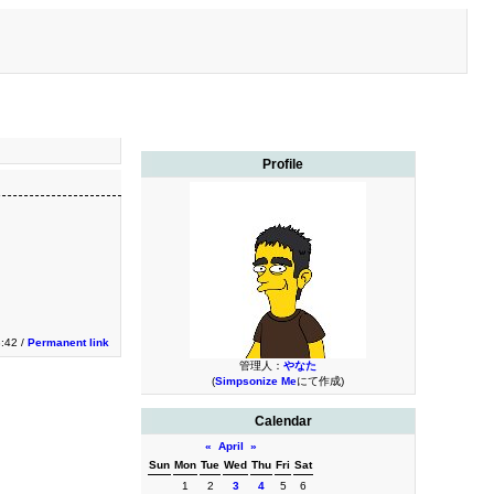
Profile
3:42 /
Permanent link
管理人：
やなた
(
Simpsonize Me
にて作成)
Calendar
«
April
»
Sun
Mon
Tue
Wed
Thu
Fri
Sat
1
2
3
4
5
6