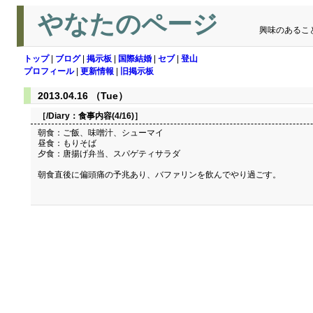
やなたのページ
興味のあるこ
トップ
|
ブログ
|
掲示板
|
国際結婚
|
セブ
|
登山
プロフィール
|
更新情報
|
旧掲示板
2013.04.16 （Tue）
［/Diary：
食事内容(4/16)
］
朝食：ご飯、味噌汁、シューマイ
昼食：もりそば
夕食：唐揚げ弁当、スパゲティサラダ
朝食直後に偏頭痛の予兆あり、バファリンを飲んでやり過ごす。