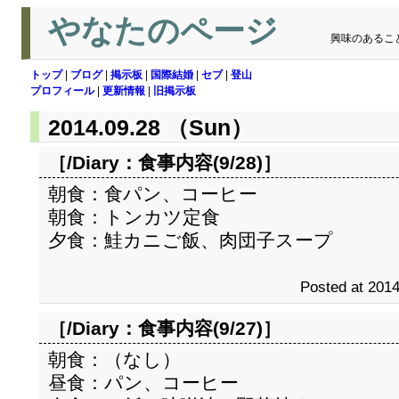
やなたのページ
興味のあるこ
トップ
|
ブログ
|
掲示板
|
国際結婚
|
セブ
|
登山
プロフィール
|
更新情報
|
旧掲示板
2014.09.28 （Sun）
［/Diary：
食事内容(9/28)
］
朝食：食パン、コーヒー
朝食：トンカツ定食
夕食：鮭カニご飯、肉団子スープ
Posted at 2014
［/Diary：
食事内容(9/27)
］
朝食：（なし）
昼食：パン、コーヒー