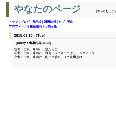
やなたのページ
興味のあるこ
トップ
|
ブログ
|
掲示板
|
国際結婚
|
セブ
|
登山
プロフィール
|
更新情報
|
旧掲示板
2015.03.10 （Tue）
［/Diary：
食事内容(3/10)
］
朝食：ご飯、味噌汁、焼たらこ
昼食：ご飯、味噌汁、海老フライ＆カニクリームコロッケ
夕食：ご飯、味噌汁、肉ニラ炒め、イカ竜田揚げ