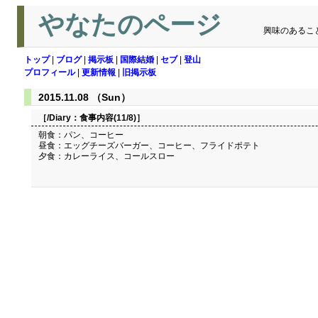
やなたのページ
興味のあるこ
トップ
|
ブログ
|
掲示板
|
国際結婚
|
セブ
|
登山
プロフィール
|
更新情報
|
旧掲示板
2015.11.08 （Sun）
［/Diary：
食事内容(11/8)
］
朝食：パン、コーヒー
昼食：エッグチーズバーガー、コーヒー、フライドポテト
夕食：カレーライス、コールスロー