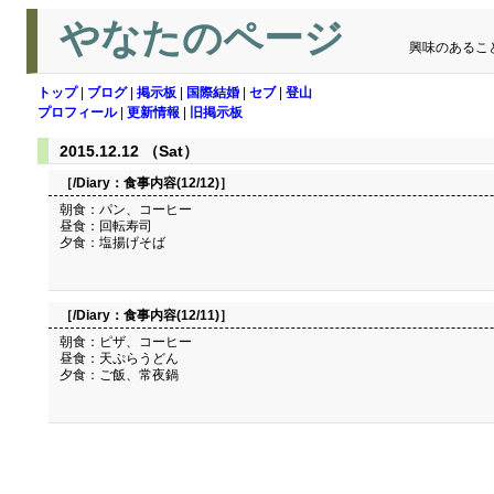
やなたのページ
興味のあるこ
トップ
|
ブログ
|
掲示板
|
国際結婚
|
セブ
|
登山
プロフィール
|
更新情報
|
旧掲示板
2015.12.12 （Sat）
［/Diary：
食事内容(12/12)
］
朝食：パン、コーヒー
昼食：回転寿司
夕食：塩揚げそば
［/Diary：
食事内容(12/11)
］
朝食：ピザ、コーヒー
昼食：天ぷらうどん
夕食：ご飯、常夜鍋