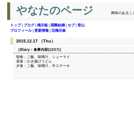
やなたのページ
興味のあるこ
トップ
|
ブログ
|
掲示板
|
国際結婚
|
セブ
|
登山
プロフィール
|
更新情報
|
旧掲示板
2015.12.17 （Thu）
［/Diary：
食事内容(12/17)
］
朝食：ご飯、味噌汁、シューマイ
昼食：かき揚げうどん
夕食：ご飯、味噌汁、牛ステーキ