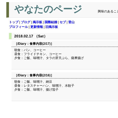
やなたのページ
興味のあるこ
トップ
|
ブログ
|
掲示板
|
国際結婚
|
セブ
|
登山
プロフィール
|
更新情報
|
旧掲示板
2018.02.17 （Sat）
［/Diary：
食事内容(2/17)
］
朝食：パン、コーヒー
昼食：フライドチキン、コーヒー
夕食：ご飯、味噌汁、タラの芽天ぷら、薩摩揚げ
［/Diary：
食事内容(2/16)
］
朝食：ご飯、味噌汁、納豆
昼食：レタスチャーハン、味噌汁、水餃子
夕食：ご飯、味噌汁、揚げ茄子