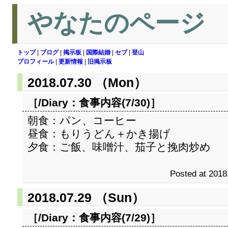
やなたのページ
トップ
|
ブログ
|
掲示板
|
国際結婚
|
セブ
|
登山
プロフィール
|
更新情報
|
旧掲示板
2018.07.30 （Mon）
［/Diary：
食事内容(7/30)
］
朝食：パン、コーヒー
昼食：もりうどん＋かき揚げ
夕食：ご飯、味噌汁、茄子と挽肉炒め
Posted at 2018
2018.07.29 （Sun）
［/Diary：
食事内容(7/29)
］