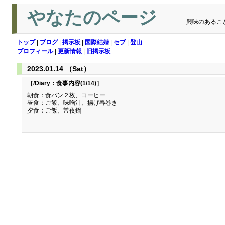
やなたのページ
興味のあるこ
トップ
|
ブログ
|
掲示板
|
国際結婚
|
セブ
|
登山
プロフィール
|
更新情報
|
旧掲示板
2023.01.14 （Sat）
［/Diary：
食事内容(1/14)
］
朝食：食パン２枚、コーヒー
昼食：ご飯、味噌汁、揚げ春巻き
夕食：ご飯、常夜鍋