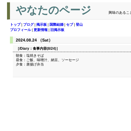
やなたのページ
興味のあるこ
トップ
|
ブログ
|
掲示板
|
国際結婚
|
セブ
|
登山
プロフィール
|
更新情報
|
旧掲示板
2024.08.24 （Sat）
［/Diary：
食事内容(8/24)
］
朝食：塩焼きそば
昼食：ご飯、味噌汁、納豆、ソーセージ
夕食：唐揚げ弁当