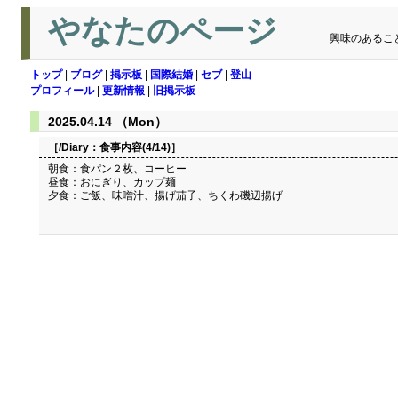
やなたのページ
興味のあるこ
トップ
|
ブログ
|
掲示板
|
国際結婚
|
セブ
|
登山
プロフィール
|
更新情報
|
旧掲示板
2025.04.14 （Mon）
［/Diary：
食事内容(4/14)
］
朝食：食パン２枚、コーヒー
昼食：おにぎり、カップ麺
夕食：ご飯、味噌汁、揚げ茄子、ちくわ磯辺揚げ