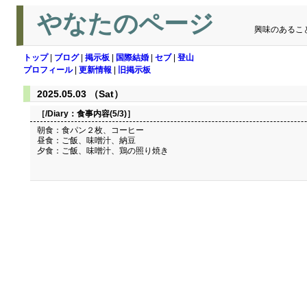
やなたのページ
興味のあるこ
トップ
|
ブログ
|
掲示板
|
国際結婚
|
セブ
|
登山
プロフィール
|
更新情報
|
旧掲示板
2025.05.03 （Sat）
［/Diary：
食事内容(5/3)
］
朝食：食パン２枚、コーヒー
昼食：ご飯、味噌汁、納豆
夕食：ご飯、味噌汁、鶏の照り焼き