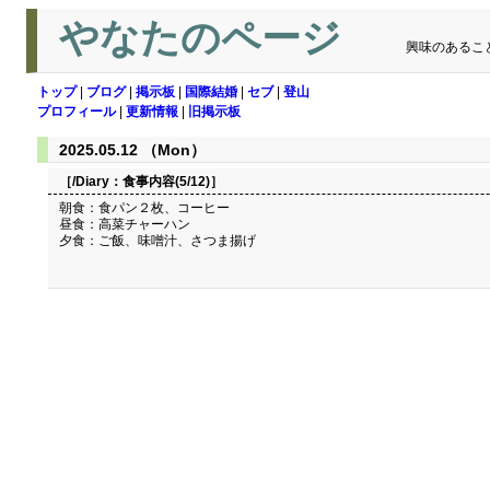
やなたのページ
興味のあるこ
トップ
|
ブログ
|
掲示板
|
国際結婚
|
セブ
|
登山
プロフィール
|
更新情報
|
旧掲示板
2025.05.12 （Mon）
［/Diary：
食事内容(5/12)
］
朝食：食パン２枚、コーヒー
昼食：高菜チャーハン
夕食：ご飯、味噌汁、さつま揚げ