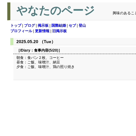
やなたのページ
興味のあるこ
トップ
|
ブログ
|
掲示板
|
国際結婚
|
セブ
|
登山
プロフィール
|
更新情報
|
旧掲示板
2025.05.20 （Tue）
［/Diary：
食事内容(5/20)
］
朝食：食パン２枚、コーヒー
昼食：ご飯、味噌汁、納豆
夕食：ご飯、味噌汁、鶏の照り焼き