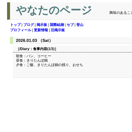
やなたのページ
興味のあるこ
トップ
|
ブログ
|
掲示板
|
国際結婚
|
セブ
|
登山
プロフィール
|
更新情報
|
旧掲示板
2026.01.03 （Sat）
［/Diary：
食事内容(1/3)
］
朝食：パン、コーヒー
昼食：きりたんぽ鍋
夕食：ご飯、きりたんぽ鍋の残り、おせち