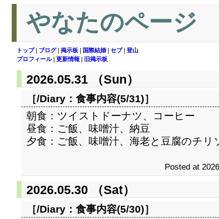
やなたのページ
トップ
|
ブログ
|
掲示板
|
国際結婚
|
セブ
|
登山
プロフィール
|
更新情報
|
旧掲示板
2026.05.31 （Sun）
［/Diary：
食事内容(5/31)
］
朝食：ツイストドーナツ、コーヒー
昼食：ご飯、味噌汁、納豆
夕食：ご飯、味噌汁、海老と豆腐のチリ
Posted at 2026
2026.05.30 （Sat）
［/Diary：
食事内容(5/30)
］