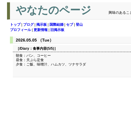
やなたのページ
興味のあるこ
トップ
|
ブログ
|
掲示板
|
国際結婚
|
セブ
|
登山
プロフィール
|
更新情報
|
旧掲示板
2026.05.05 （Tue）
［/Diary：
食事内容(5/5)
］
朝食：パン、コーヒー
昼食：天ぷら定食
夕食：ご飯、味噌汁、ハムカツ、ツナサラダ