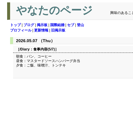
やなたのページ
興味のあるこ
トップ
|
ブログ
|
掲示板
|
国際結婚
|
セブ
|
登山
プロフィール
|
更新情報
|
旧掲示板
2026.05.07 （Thu）
［/Diary：
食事内容(5/7)
］
朝食：パン、コーヒー
昼食：マスタードソースハンバーグ弁当
夕食：ご飯、味噌汁、トンテキ