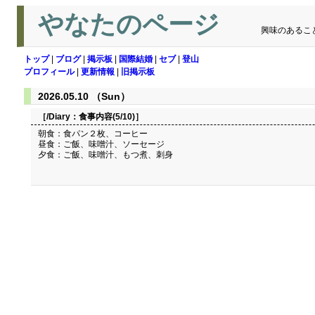
やなたのページ
興味のあるこ
トップ
|
ブログ
|
掲示板
|
国際結婚
|
セブ
|
登山
プロフィール
|
更新情報
|
旧掲示板
2026.05.10 （Sun）
［/Diary：
食事内容(5/10)
］
朝食：食パン２枚、コーヒー
昼食：ご飯、味噌汁、ソーセージ
夕食：ご飯、味噌汁、もつ煮、刺身