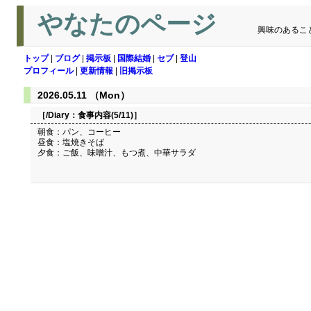
やなたのページ
興味のあるこ
トップ
|
ブログ
|
掲示板
|
国際結婚
|
セブ
|
登山
プロフィール
|
更新情報
|
旧掲示板
2026.05.11 （Mon）
［/Diary：
食事内容(5/11)
］
朝食：パン、コーヒー
昼食：塩焼きそば
夕食：ご飯、味噌汁、もつ煮、中華サラダ