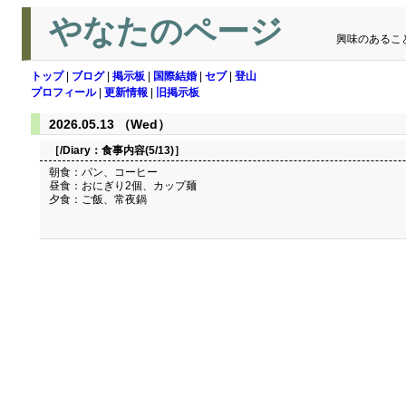
やなたのページ
興味のあるこ
トップ
|
ブログ
|
掲示板
|
国際結婚
|
セブ
|
登山
プロフィール
|
更新情報
|
旧掲示板
2026.05.13 （Wed）
［/Diary：
食事内容(5/13)
］
朝食：パン、コーヒー
昼食：おにぎり2個、カップ麺
夕食：ご飯、常夜鍋