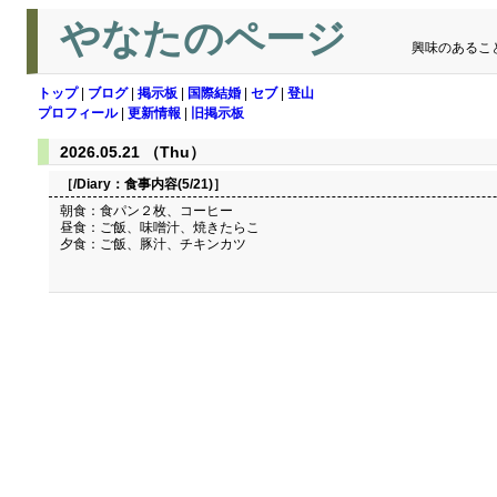
やなたのページ
興味のあるこ
トップ
|
ブログ
|
掲示板
|
国際結婚
|
セブ
|
登山
プロフィール
|
更新情報
|
旧掲示板
2026.05.21 （Thu）
［/Diary：
食事内容(5/21)
］
朝食：食パン２枚、コーヒー
昼食：ご飯、味噌汁、焼きたらこ
夕食：ご飯、豚汁、チキンカツ