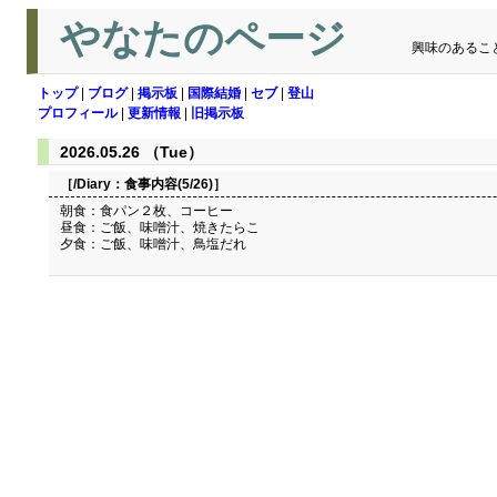
やなたのページ
興味のあるこ
トップ
|
ブログ
|
掲示板
|
国際結婚
|
セブ
|
登山
プロフィール
|
更新情報
|
旧掲示板
2026.05.26 （Tue）
［/Diary：
食事内容(5/26)
］
朝食：食パン２枚、コーヒー
昼食：ご飯、味噌汁、焼きたらこ
夕食：ご飯、味噌汁、鳥塩だれ