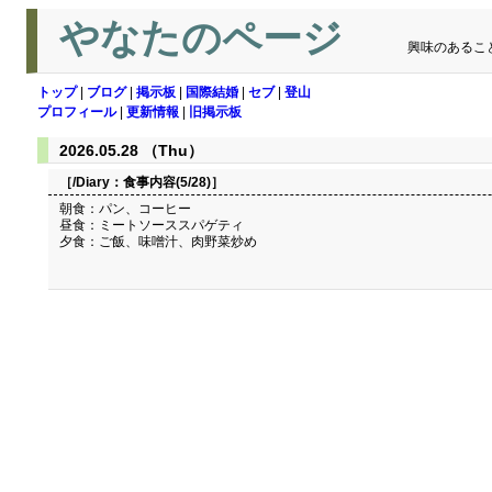
やなたのページ
興味のあるこ
トップ
|
ブログ
|
掲示板
|
国際結婚
|
セブ
|
登山
プロフィール
|
更新情報
|
旧掲示板
2026.05.28 （Thu）
［/Diary：
食事内容(5/28)
］
朝食：パン、コーヒー
昼食：ミートソーススパゲティ
夕食：ご飯、味噌汁、肉野菜炒め