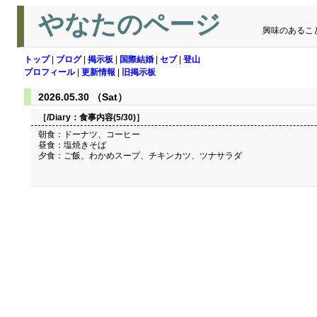
やなたのページ
興味のあるこ
トップ
|
ブログ
|
掲示板
|
国際結婚
|
セブ
|
登山
プロフィール
|
更新情報
|
旧掲示板
2026.05.30 （Sat）
［/Diary：
食事内容(5/30)
］
朝食：ドーナツ、コーヒー
昼食：塩焼きそば
夕食：ご飯、わかめスープ、チキンカツ、ツナサラダ