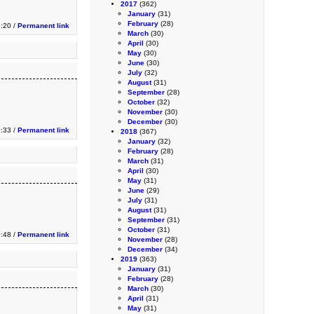
2017
(362)
January
(31)
February
(28)
:20 /
Permanent link
March
(30)
April
(30)
May
(30)
June
(30)
July
(32)
August
(31)
September
(28)
October
(32)
November
(30)
December
(30)
0:33 /
Permanent link
2018
(367)
January
(32)
February
(28)
March
(31)
April
(30)
May
(31)
June
(29)
July
(31)
August
(31)
September
(31)
October
(31)
:48 /
Permanent link
November
(28)
December
(34)
2019
(363)
January
(31)
February
(28)
March
(30)
April
(31)
May
(31)