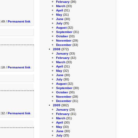
February
(36)
March
(33)
April
(31)
May
(31)
June
(30)
:49 /
Permanent link
July
(35)
August
(32)
September
(31)
October
(33)
November
(29)
December
(33)
2008
(372)
January
(33)
February
(32)
March
(33)
April
(31)
9:18 /
Permanent link
May
(32)
June
(30)
July
(30)
August
(32)
September
(30)
October
(30)
November
(28)
December
(31)
2009
(382)
January
(29)
9:32 /
Permanent link
February
(31)
March
(31)
April
(30)
May
(33)
June
(30)
July
(35)