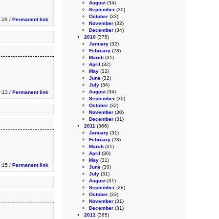
August
(34)
September
(30)
October
(33)
7:29 /
Permanent link
November
(32)
December
(34)
2010
(378)
January
(32)
February
(28)
March
(31)
April
(32)
May
(32)
June
(32)
July
(34)
August
(34)
1:13 /
Permanent link
September
(30)
October
(32)
November
(30)
December
(31)
2011
(366)
January
(31)
February
(28)
March
(31)
April
(30)
May
(31)
:15 /
Permanent link
June
(30)
July
(31)
August
(31)
September
(28)
October
(33)
November
(31)
December
(31)
2012
(365)