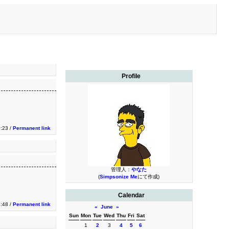
Profile
0:23 /
Permanent link
管理人：
やなた
(
Simpsonize Me
にて作成)
Calendar
:48 /
Permanent link
«
June
»
Sun
Mon
Tue
Wed
Thu
Fri
Sat
1
2
3
4
5
6