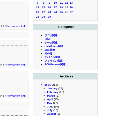
7
8
9
10
11
12
13
14
15
16
17
18
19
20
21
22
23
24
25
26
27
28
29
30
0:01 /
Permanent link
Categories
ブログ関連
日記
ゲーム関連
Unix/Linux関連
Mac関連
その他
モバイル関連
フィリピン関連
PC/Windows関連
9:44 /
Permanent link
Archives
2004
(214)
January
(27)
February
(30)
9:43 /
Permanent link
March
(17)
April
(15)
May
(17)
June
(16)
July
(10)
August
(19)