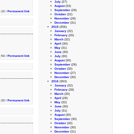
July
(27)
August
(33)
September
(29)
0:10 /
Permanent link
October
(32)
November
(28)
December
(31)
2015
(356)
January
(32)
February
(26)
March
(32)
April
(30)
May
(31)
June
(30)
0:54 /
Permanent link
July
(30)
August
(30)
September
(28)
October
(30)
November
(27)
December
(30)
2016
(363)
January
(32)
February
(28)
March
(30)
April
(29)
1:20 /
Permanent link
May
(32)
June
(30)
July
(31)
August
(30)
September
(30)
October
(30)
November
(30)
December
(31)