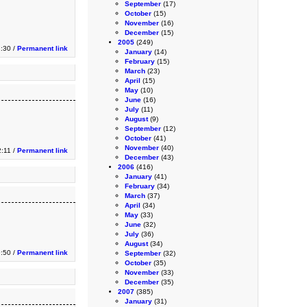
September
(17)
October
(15)
November
(16)
December
(15)
2005
(249)
1:30 /
Permanent link
January
(14)
February
(15)
March
(23)
April
(15)
May
(10)
June
(16)
July
(11)
August
(9)
September
(12)
October
(41)
November
(40)
:11 /
Permanent link
December
(43)
2006
(416)
January
(41)
February
(34)
March
(37)
April
(34)
May
(33)
June
(32)
July
(36)
August
(34)
9:50 /
Permanent link
September
(32)
October
(35)
November
(33)
December
(35)
2007
(385)
January
(31)