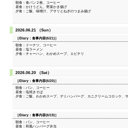
朝食：食パン２枚、コーヒー
昼食：かけうどん、野菜かき揚げ
夕食：ご飯、味噌汁、アサリとねぎのつまみ揚げ
2026.06.21 （Sun）
［/Diary：
食事内容(6/21)
］
朝食：ドーナツ、コーヒー
昼食：塩ラーメン
夕食：チャーハン、わかめスープ、エビチリ
2026.06.20 （Sat）
［/Diary：
食事内容(6/20)
］
朝食：パン、コーヒー
昼食：塩焼きそば
夕食：ご飯、わかめスープ、デミハンバーグ、カニクリームコロッケ、
［/Diary：
食事内容(6/19)
］
朝食：パン、コーヒー
昼食：和風ハンバーグ弁当