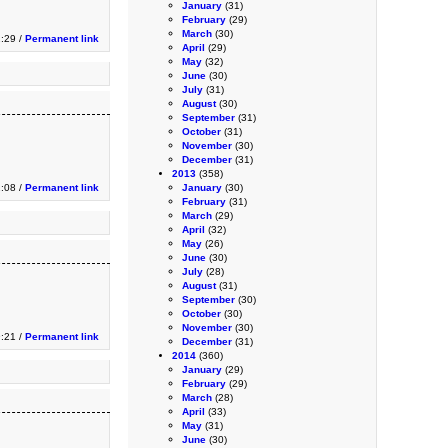
January
(31)
February
(29)
March
(30)
2:29 /
Permanent link
April
(29)
May
(32)
June
(30)
July
(31)
August
(30)
September
(31)
October
(31)
November
(30)
December
(31)
2013
(358)
:08 /
Permanent link
January
(30)
February
(31)
March
(29)
April
(32)
May
(26)
June
(30)
July
(28)
August
(31)
September
(30)
October
(30)
November
(30)
9:21 /
Permanent link
December
(31)
2014
(360)
January
(29)
February
(29)
March
(28)
April
(33)
May
(31)
June
(30)