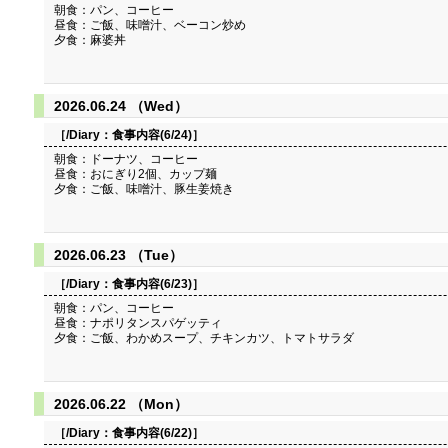
朝食：パン、コーヒー
昼食：ご飯、味噌汁、ベーコン炒め
夕食：麻婆丼
2026.06.24 （Wed）
［/Diary：
食事内容(6/24)
］
朝食：ドーナツ、コーヒー
昼食：おにぎり2個、カップ麺
夕食：ご飯、味噌汁、豚生姜焼き
2026.06.23 （Tue）
［/Diary：
食事内容(6/23)
］
朝食：パン、コーヒー
昼食：ナポリタンスパゲッティ
夕食：ご飯、わかめスープ、チキンカツ、トマトサラダ
2026.06.22 （Mon）
［/Diary：
食事内容(6/22)
］