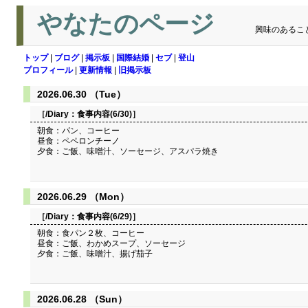
やなたのページ
興味のあるこ
トップ
|
ブログ
|
掲示板
|
国際結婚
|
セブ
|
登山
プロフィール
|
更新情報
|
旧掲示板
2026.06.30 （Tue）
［/Diary：
食事内容(6/30)
］
朝食：パン、コーヒー
昼食：ペペロンチーノ
夕食：ご飯、味噌汁、ソーセージ、アスパラ焼き
2026.06.29 （Mon）
［/Diary：
食事内容(6/29)
］
朝食：食パン２枚、コーヒー
昼食：ご飯、わかめスープ、ソーセージ
夕食：ご飯、味噌汁、揚げ茄子
2026.06.28 （Sun）