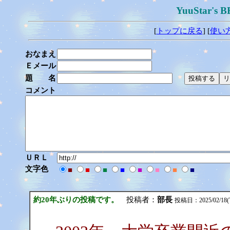
YuuStar
[
トップに戻る
] [
使い
おなまえ
Ｅメール
題 名
コメント
ＵＲＬ
文字色
■
■
■
■
■
■
■
■
約20年ぶりの投稿です。
投稿者：
部長
投稿日：2025/02/18(Tu