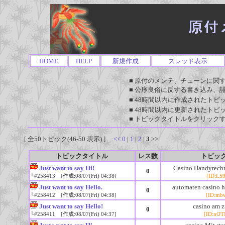
HOME
HELP
新規作成
スレッド表示
■ 原付のメンテ、チューンに関
■ 公序良俗に反する書き込み、
■ 48時間以内に作成されたトピ
■ 48時間以内に更新されたトピ
■ トピックタイトルをクリック
[ 全50トピック(46-50 表示) ]
<<
0
|
1
|
2
|
3
>>
トピックタイトル
レス数
トピッ
Just want to say Hi!
Casino Handyrech
0
└#258413 [作成:08/07(Fri) 04:38]
[ID:LS
Just want to say Hello.
automaten casino h
0
└#258412 [作成:08/07(Fri) 04:38]
[ID:mb
Just want to say Hello!
casino am z
0
└#258411 [作成:08/07(Fri) 04:37]
[ID:nO