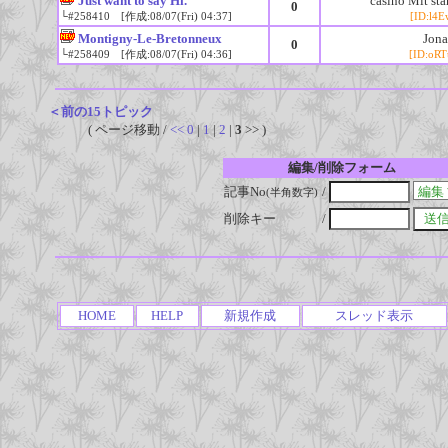
Just want to say Hi.
casino Mit st
0
└#258410 [作成:08/07(Fri) 04:37]
[ID:l4
Montigny-Le-Bretonneux
Jon
0
└#258409 [作成:08/07(Fri) 04:36]
[ID:oR
＜前の15トピック
( ページ移動 /
<<
0
|
1
|
2
|
3
>> )
編集/削除フォーム
記事No
/
(半角数字)
削除キー
/
HOME
HELP
新規作成
スレッド表示