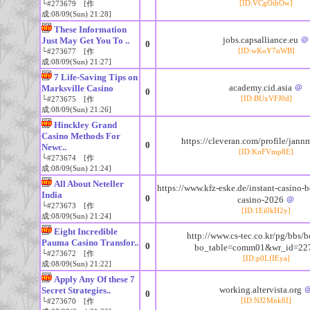
[ID:VCgOihOw]
└#273679 [作
成:08/09(Sun) 21:28]
These Information
jobs.capsalliance.eu
＠
Just May Get You To ..
0
[ID:wKoY7nWB]
└#273677 [作
成:08/09(Sun) 21:27]
7 Life-Saving Tips on
academy.cid.asia
＠
Marksville Casino
0
[ID:BUxVFJ0d]
└#273675 [作
成:08/09(Sun) 21:26]
Hinckley Grand
Casino Methods For
https://cleveran.com/profile/jann
0
Newc..
[ID:KnFVmp8E]
└#273674 [作
成:08/09(Sun) 21:24]
All About Neteller
https://www.kfz-eske.de/instant-casino-
India
0
casino-2026
＠
└#273673 [作
[ID:1Ei0kH2y]
成:08/09(Sun) 21:24]
Eight Incredible
http://www.cs-tec.co.kr/pg/bbs/
Pauma Casino Transfor..
0
bo_table=comm01&wr_id=22
└#273672 [作
[ID:p0LfIEya]
成:08/09(Sun) 21:22]
Apply Any Of these 7
working.altervista.org
Secret Strategies..
0
[ID:NJ2Mnk8I]
└#273670 [作