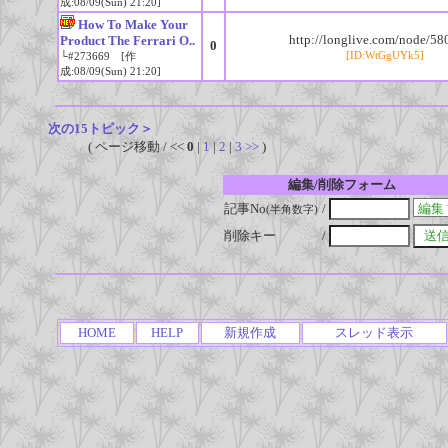
成:08/09(Sun) 21:20]
How To Make Your
http://longlive.com/node/5
Product The Ferrari O..
0
[ID:WtGgUYk5]
└#273669 [作
成:08/09(Sun) 21:20]
次の15トピック＞
( ページ移動 / <<
0
|
1
|
2
|
3
>>
)
編集/削除フォーム
記事No
/
(半角数字)
削除キー
/
HOME
HELP
新規作成
スレッド表示