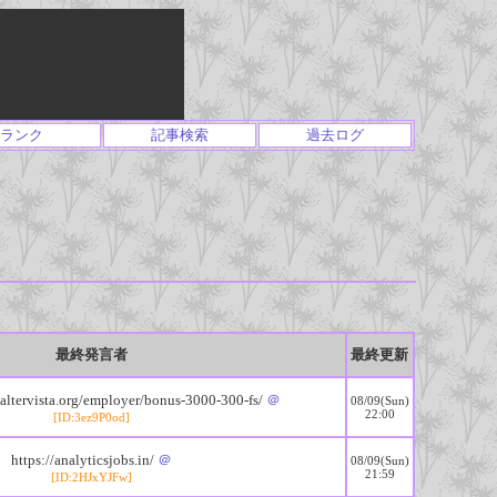
ランク
記事検索
過去ログ
。
最終発言者
最終更新
.altervista.org/employer/bonus-3000-300-fs/
＠
08/09(Sun)
22:00
[ID:3ez9P0od]
https://analyticsjobs.in/
＠
08/09(Sun)
21:59
[ID:2HJxYJFw]