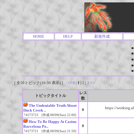
HOME
HELP
新規作成
[ 全50トピック(16-30 表示) ]
<<
0
|
1
|
2
|
3
>>
レス
トピックタイトル
数
The Undeniable Truth About
https://working.a
0
Duck Creek ..
└#273723 [作成:08/09(Sun) 22:00]
How To Be Happy At Casino
0
Barcelona Po..
└#273721 [作成:08/09(Sun) 21:59]