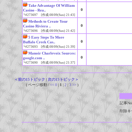
Take Advantage Of William
0
Casino - Rea..
└#273697 [作成:08/09(Sun) 21:43]
Methods to Create Your
0
Casino Riviera ..
└#273696 [作成:08/09(Sun) 21:42]
5 Easy Steps To More
0
Buffalo Creek Cas..
└#273693 [作成:08/09(Sun) 21:39]
Manoir Charlevoix Sources:
0
google.com ..
└#273690 [作成:08/09(Sun) 21:37]
＜前の15トピック
|
次の15トピック＞
( ページ移動 /
<<
0
|
1
|
2
|
3
>>
)
記事No
削除キ