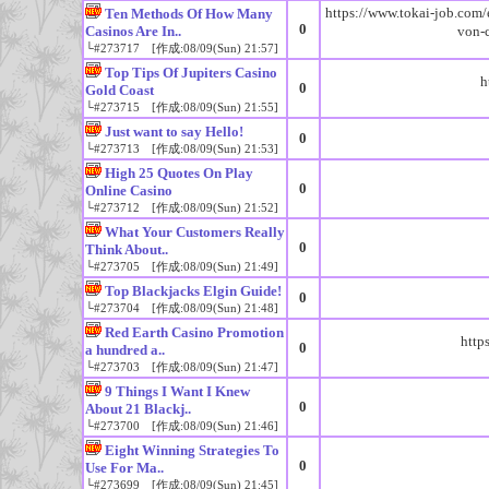
https://www.tokai-job.com/
Ten Methods Of How Many
0
Casinos Are In..
von-c
└#273717 [作成:08/09(Sun) 21:57]
Top Tips Of Jupiters Casino
h
0
Gold Coast
└#273715 [作成:08/09(Sun) 21:55]
Just want to say Hello!
0
└#273713 [作成:08/09(Sun) 21:53]
High 25 Quotes On Play
0
Online Casino
└#273712 [作成:08/09(Sun) 21:52]
What Your Customers Really
0
Think About..
└#273705 [作成:08/09(Sun) 21:49]
Top Blackjacks Elgin Guide!
0
└#273704 [作成:08/09(Sun) 21:48]
Red Earth Casino Promotion
http
0
a hundred a..
└#273703 [作成:08/09(Sun) 21:47]
9 Things I Want I Knew
0
About 21 Blackj..
└#273700 [作成:08/09(Sun) 21:46]
Eight Winning Strategies To
0
Use For Ma..
└#273699 [作成:08/09(Sun) 21:45]