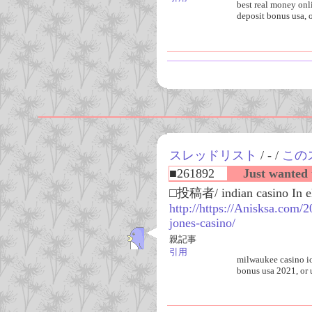
best real money onl
deposit bonus usa, 
スレッドリスト
/ - /
この
■261892
Just wanted t
□投稿者/ indian casino In e
http://https://Anisksa.com/
jones-casino/
親記事
引用
milwaukee casino io
bonus usa 2021, or 