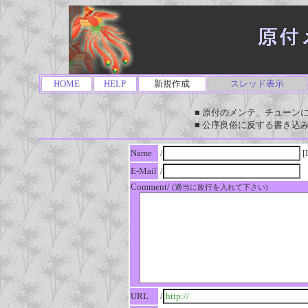
HOME
HELP
新規作成
スレッド表示
■ 原付のメンテ、チューン
■ 公序良俗に反する書き込
Name
/
[
E-Mail
/
Comment/
(適当に改行を入れて下さい)
URL
/