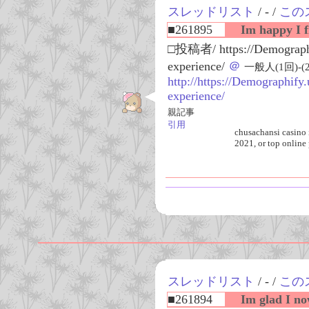
スレッドリスト
/ - /
この
■261895
Im happy I fi
□投稿者/ https://Demographif
experience/
＠
一般人(1回)-(202
http://https://Demographify
experience/
親記事
引用
chusachansi casino i
2021, or top online
スレッドリスト
/ - /
この
■261894
Im glad I now