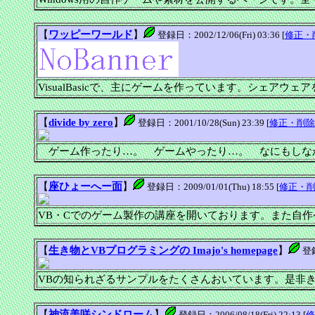
【
ワッピーワールド
】
登録日：2002/12/06(Fri) 03:36 [
修正・
VisualBasicで、主にゲームを作っています。シェアウ
【
divide by zero
】
登録日：2001/10/28(Sun) 23:39 [
修正・削除
ゲーム作ったり…。 ゲームやったり…。 なにもしな
【
座ひょーへー面
】
登録日：2009/01/01(Thu) 18:55 [
修正・
VB・Cでのゲーム製作の講座を開いております。また自
【
生き物とVBプログラミングの Imajo's homepage
】
登録
VBの知られざるサンプルをたくさんおいています。是非
【
神流美咲シンドローム
】
登録日：2006/08/18(Fri) 22:13 [
修