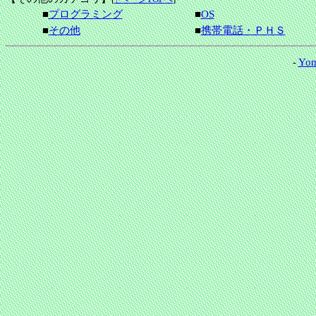
■
プログラミング
■
OS
■
その他
■
携帯電話・ＰＨＳ
-
Yom