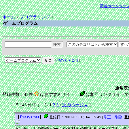
新着ホームペー
ホーム
>
プログラミング
>
ゲームプログラム
[
他のカテゴリ
]
[
通常表
登録件数：43件
はおすすめサイト、
は相互リンクサイトで
1 - 15 ( 43 件中 ) [ /
1
2
3
/
次のページ→
]
【
Presys net
】
登録日：2001/03/01(Thu) 15:49 [
修正・削除
]
登
Windows用の自作ゲームや素材を公開するページです。