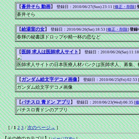
【
蒼井そら 動画
】
登録日：2010/06/27(Sun) 23:11 [
修正・削除
]
蒼井そら
【
給湯室の女
】
登録日：2010/06/26(Sat) 18:53 [
修正・削除
]
登録
春輝の秘書課ドロップや精一杯の恋など
【
医師 求人は医師求人サイト
】
登録日：2010/06/26(Sat) 11:18
医師求人サイトの日本医療人材バンクは医師求人、募集、
【
ガンダム絵文字デコメ画像
】
登録日：2010/06/25(Fri) 02:53 
ガンダム絵文字デコメ画像
【
パチスロ 青ドン アプリ
】
登録日：2010/06/23(Wed) 06:35 [
パチスロ青ドンのアプリ
[ /
1
2
3
/
次のページ→
]
【その他のカテゴリ】
[
↑ページTOPへ
]