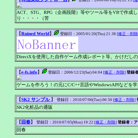
ACT、STG、RPG（企画段階）等やツール等をVBで作
り・・・・（苦
【
Ruined World
】
登録日：2005/01/20(Thu) 21:38 [
修正・削除
DirectXを使用した自作ゲーム作成レポート等。かけだ
【
e-fs.info
】
登録日：2006/12/23(Sat) 04:04 [
修正・削除
]
登録者
ゲームを作ろう！の元にC/C++言語やWindowsAPIなど
【
SK2 サンプル
】
登録日：2010/07/06(Tue) 06:50 [
修正・削除
]
SK2化粧品の通販
【
回春
】
登録日：2010/07/05(Mon) 19:22 [
修正・削除
]
登録者：ア
回春