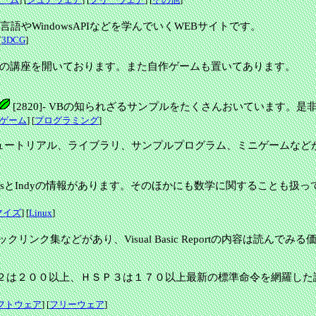
言語やWindowsAPIなどを学んでいくWEBサイトです。
[
3DCG
]
作の講座を開いております。また自作ゲームも置いてあります。
[2820]
-
VBの知られざるサンプルをたくさんおいています。是
ゲーム
] [
プログラミング
]
Xのチュートリアル、ライブラリ、サンプルプログラム、ミニゲームなどが
TipsとIndyの情報があります。そのほかにも数学に関することも扱
マイズ
] [
Linux
]
クニックリンク集などがあり、Visual Basic Reportの内容は読んで
２は２００以上、ＨＳＰ３は１７０以上最新の標準命令を網羅した
フトウェア
] [
フリーウェア
]