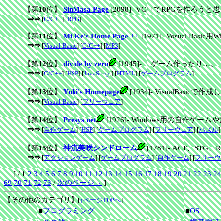
【第
10
位】
SinMasa Page
[2098]
-
VC++でRPGを作ろうと
⇒⇒
[
C/C++
] [
RPG
]
【第
11
位】
Mi-Ke's Home Page ++
[1971]
-
Vosual Bas
⇒⇒
[
Visual Basic
] [
C/C++
] [
MP3
]
【第
12
位】
divide by zero
[1945]
-
ゲーム作ったり…。 
⇒⇒
[
C/C++
] [
HSP
] [
JavaScript
] [
HTML
] [
ゲームプログラム
]
【第
13
位】
Yuki's Homepage
[1934]
-
VisualBasi
⇒⇒
[
Visual Basic
] [
フリーウェア
]
【第
14
位】
Presys net
[1926]
-
Windows用の自作ゲー
⇒⇒
[
自作ゲーム
] [
HSP
] [
ゲームプログラム
] [
フリーウェア
] [
パズル
]
【第
15
位】
神流美咲シンドローム
[1781]
-
ACT、STG
⇒⇒
[
アクションゲーム
] [
ゲームプログラム
] [
自作ゲーム
] [
フリーウ
[ /
1
2
3
4
5
6
7
8
9
10
11
12
13
14
15
16
17
18
19
20
21
22
23
24
69
70
71
72
73
/
次のページ→
]
【その他のカテゴリ】
[
↑ページTOPへ
]
■
プログラミング
■
OS