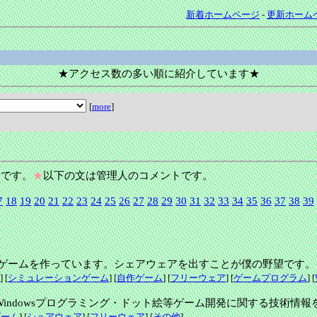
新着ホームページ
-
更新ホーム
★アクセス数の多い順に紹介しています★
[
more
]
です。
★
以下の文は管理人のコメントです。
7
18
19
20
21
22
23
24
25
26
27
28
29
30
31
32
33
34
35
36
37
38
39
cで、主にゲームを作っています。シェアウェアを出すことが僕の野望です。
] [
シミュレーションゲーム
] [
自作ゲーム
] [
フリーウェア
] [
ゲームプログラム
] [
indowsプログラミング・ドット絵等ゲーム開発に関する技術情
ゲーム
] [
シュアウェア
] [
フリーウェア
] [
その他
]