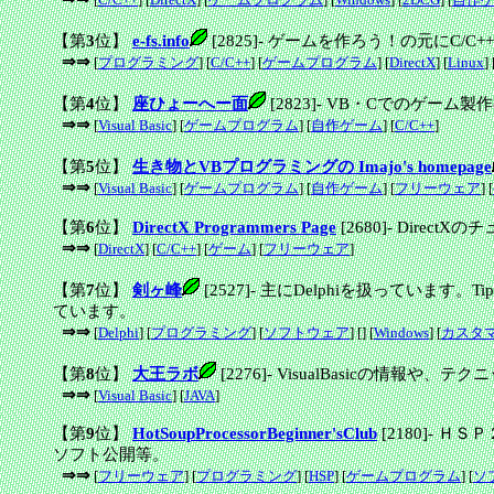
【第
3
位】
e-fs.info
[2825]
-
ゲームを作ろう！の元にC/C++
⇒⇒
[
プログラミング
] [
C/C++
] [
ゲームプログラム
] [
DirectX
] [
Linux
] 
【第
4
位】
座ひょーへー面
[2823]
-
VB・Cでのゲーム製
⇒⇒
[
Visual Basic
] [
ゲームプログラム
] [
自作ゲーム
] [
C/C++
]
【第
5
位】
生き物とVBプログラミングの Imajo's homepage
⇒⇒
[
Visual Basic
] [
ゲームプログラム
] [
自作ゲーム
] [
フリーウェア
] [
【第
6
位】
DirectX Programmers Page
[2680]
-
Direct
⇒⇒
[
DirectX
] [
C/C++
] [
ゲーム
] [
フリーウェア
]
【第
7
位】
剣ヶ峰
[2527]
-
主にDelphiを扱っています。
ています。
⇒⇒
[
Delphi
] [
プログラミング
] [
ソフトウェア
] [
] [
Windows
] [
カスタ
【第
8
位】
大王ラボ
[2276]
-
VisualBasicの情報や、テ
⇒⇒
[
Visual Basic
] [
JAVA
]
【第
9
位】
HotSoupProcessorBeginner'sClub
[2180]
-
ＨＳＰ
ソフト公開等。
⇒⇒
[
フリーウェア
] [
プログラミング
] [
HSP
] [
ゲームプログラム
] [
ソ