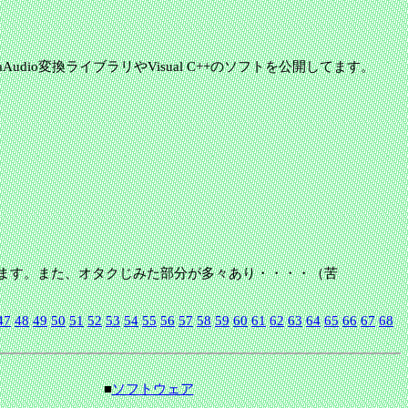
diaAudio変換ライブラリやVisual C++のソフトを公開してます。
。
ています。また、オタクじみた部分が多々あり・・・・（苦
47
48
49
50
51
52
53
54
55
56
57
58
59
60
61
62
63
64
65
66
67
68
■
ソフトウェア