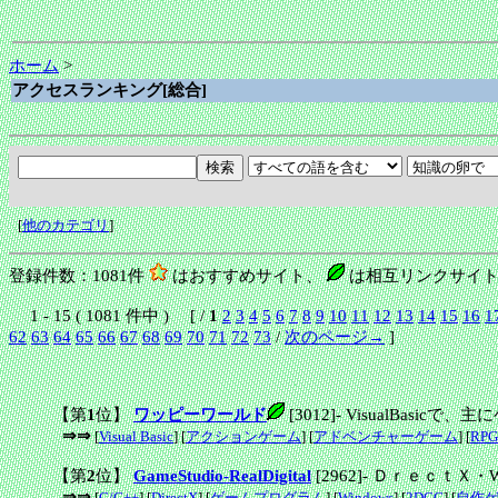
ホーム
>
アクセスランキング[総合]
[
他のカテゴリ
]
登録件数：1081件
はおすすめサイト、
は相互リンクサイト
1 - 15 ( 1081 件中 ) [ /
1
2
3
4
5
6
7
8
9
10
11
12
13
14
15
16
1
62
63
64
65
66
67
68
69
70
71
72
73
/
次のページ→
]
【第
1
位】
ワッピーワールド
[3012]
-
VisualBasi
⇒⇒
[
Visual Basic
] [
アクションゲーム
] [
アドベンチャーゲーム
] [
RPG
【第
2
位】
GameStudio-RealDigital
[2962]
-
ＤｒｅｃｔＸ・W
⇒⇒
[
C/C++
] [
DirectX
] [
ゲームプログラム
] [
Windows
] [
2DCG
] [
自作