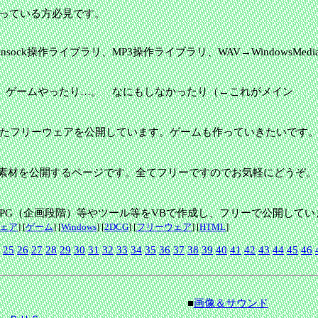
思っている方必見です。
ic用Winsock操作ライブラリ、MP3操作ライブラリ、WAV→WindowsMe
ゲームやったり…。 なにもしなかったり（←これがメイン
cで作成したフリーウェアを公開しています。ゲームも作っていきたいです
ムや素材を公開するページです。全てフリーですのでお気軽にどうぞ。
、RPG（企画段階）等やツール等をVBで作成し、フリーで公開し
ェア
] [
ゲーム
] [
Windows
] [
2DCG
] [
フリーウェア
] [
HTML
]
25
26
27
28
29
30
31
32
33
34
35
36
37
38
39
40
41
42
43
44
45
46
■
画像＆サウンド