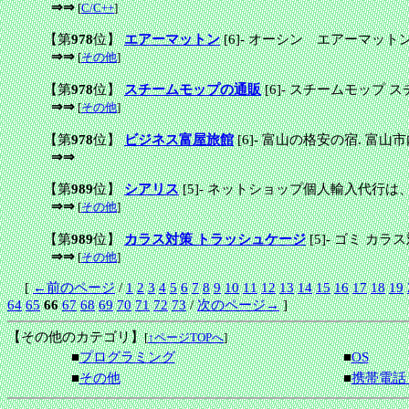
⇒⇒
[
C/C++
]
【第
978
位】
エアーマットン
[6]
-
オーシン エアーマット
⇒⇒
[
その他
]
【第
978
位】
スチームモップの通販
[6]
-
スチームモップ ス
⇒⇒
[
その他
]
【第
978
位】
ビジネス富屋旅館
[6]
-
富山の格安の宿. 富山
⇒⇒
【第
989
位】
シアリス
[5]
-
ネットショップ個人輸入代行は、
⇒⇒
[
その他
]
【第
989
位】
カラス対策 トラッシュケージ
[5]
-
ゴミ カラ
⇒⇒
[
その他
]
[
←前のページ
/
1
2
3
4
5
6
7
8
9
10
11
12
13
14
15
16
17
18
19
64
65
66
67
68
69
70
71
72
73
/
次のページ→
]
【その他のカテゴリ】
[
↑ページTOPへ
]
■
プログラミング
■
OS
■
その他
■
携帯電話