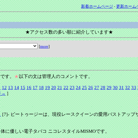
新着ホームページ
-
更新ホーム
★アクセス数の多い順に紹介しています★
[
more
]
です。
★
以下の文は管理人のコメントです。
1
12
13
14
15
16
17
18
19
20
21
22
23
24
25
26
27
28
29
30
31
32
33
ジ→
]
リ
[7]
-
ビートゥージーは、現役レースクイーンの愛用バストアップ
 体に優しい電子タバコ ニコレスタイルMISMOです。