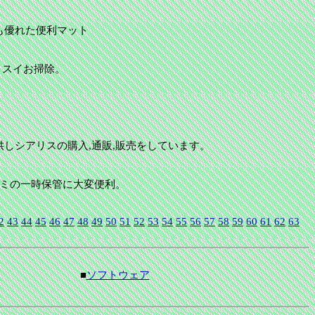
も優れた便利マット
イスイお掃除。
しシアリスの購入,通販,販売をしています。
ゴミの一時保管に大変便利。
2
43
44
45
46
47
48
49
50
51
52
53
54
55
56
57
58
59
60
61
62
63
■
ソフトウェア