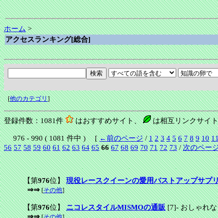
ホーム
>
アクセスランキング[総合]
[
他のカテゴリ
]
登録件数：1081件
はおすすめサイト、
は相互リンクサイト
976 - 990 ( 1081 件中 ) [
←前のページ
/
1
2
3
4
5
6
7
8
9
10
1
56
57
58
59
60
61
62
63
64
65
66
67
68
69
70
71
72
73
/
次のペー
【第
976
位】
現役レースクイーンの愛用バストアップサプ
⇒⇒
[
その他
]
【第
976
位】
ニコレスタイルMISMOの通販
[7]
-
おしゃれな
⇒⇒
[
その他
]