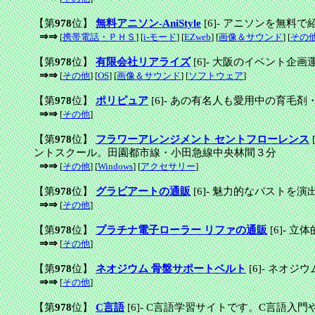
【第
978
位】
無料アニソン-AniStyle
[6]
-
アニソンを無料で
⇒⇒
[
携帯電話・ＰＨＳ
] [
i-モード
] [
EZweb
] [
画像＆サウンド
] [
その
【第
978
位】
有限会社リアライズ
[6]
-
大阪のイベント企画
⇒⇒
[
その他
] [
OS
] [
画像＆サウンド
] [
ソフトウェア
]
【第
978
位】
ポリピュア
[6]
-
あの有名人も愛用中の育毛剤
⇒⇒
[
その他
]
【第
978
位】
フラワーアレンジメント セントフローレンス
[
ントスクール。田園都市線・小田急線中央林間３分
⇒⇒
[
その他
] [
Windows
] [
アクセサリー
]
【第
978
位】
グラビアートの通販
[6]
-
魅力的なバストを演
⇒⇒
[
その他
]
【第
978
位】
プラチナ電子ローラー リファの通販
[6]
-
立体
⇒⇒
[
その他
]
【第
978
位】
ネオジウム 骨盤サポートベルト
[6]
-
ネオジウ
⇒⇒
[
その他
]
【第
978
位】
C言語
[6]
-
C言語学習サイトです。C言語入門