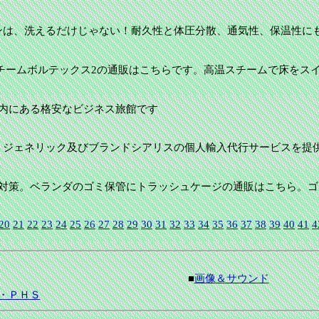
ンは、洗えるだけじゃない！耐久性と体圧分散、通気性、保温性に
チームボルテックス2の通販はこちらです。高温スチームで床をス
市内にある格安なビジネス旅館です
ジェネリック及びブランドシアリスの個人輸入代行サービスを提供
ス対策。ベランダのゴミ保管にトラッシュケージの通販はこちら。
20
21
22
23
24
25
26
27
28
29
30
31
32
33
34
35
36
37
38
39
40
41
4
■
画像＆サウンド
・ＰＨＳ