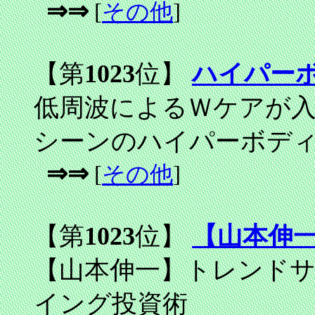
⇒⇒
[
その他
]
【第
1023
位】
ハイパー
低周波によるＷケアが
シーンのハイパーボデ
⇒⇒
[
その他
]
【第
1023
位】
【山本伸
【山本伸一】トレンド
イング投資術