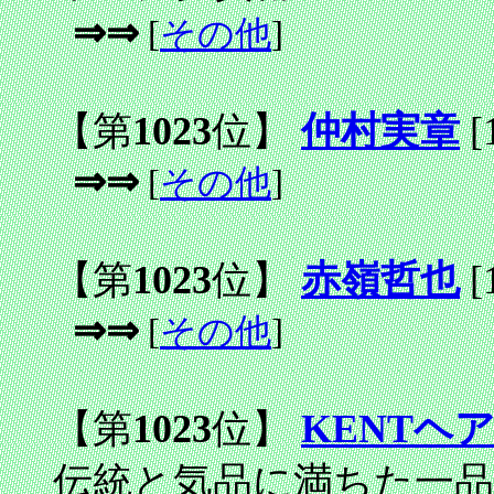
⇒⇒
[
その他
]
【第
1023
位】
仲村実章
[
⇒⇒
[
その他
]
【第
1023
位】
赤嶺哲也
[
⇒⇒
[
その他
]
【第
1023
位】
KENTヘ
伝統と気品に満ちた一品