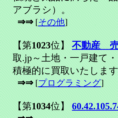
アブラシ）。
⇒⇒
[
その他
]
【第
1023
位】
不動産 
取.jp～土地・一戸建
積極的に買取いたしま
⇒⇒
[
プログラミング
]
【第
1034
位】
60.42.105.7