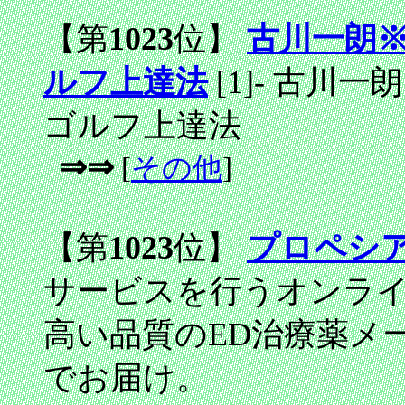
【第
1023
位】
古川一朗
ルフ上達法
[1]
-
古川一朗
ゴルフ上達法
⇒⇒
[
その他
]
【第
1023
位】
プロペシ
サービスを行うオンライ
高い品質のED治療薬メ
でお届け。