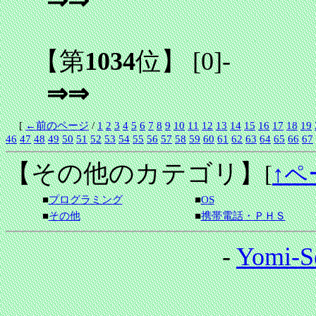
⇒⇒
【第
1034
位】
[0]
-
⇒⇒
[
←前のページ
/
1
2
3
4
5
6
7
8
9
10
11
12
13
14
15
16
17
18
19
46
47
48
49
50
51
52
53
54
55
56
57
58
59
60
61
62
63
64
65
66
67
【その他のカテゴリ】
[
↑ペ
■
プログラミング
■
OS
■
その他
■
携帯電話・ＰＨＳ
-
Yomi-S