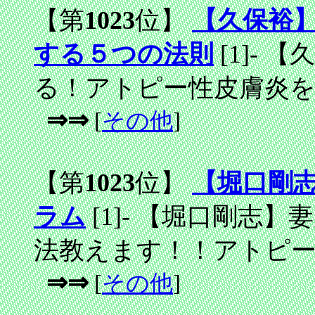
【第
1023
位】
【久保裕
する５つの法則
[1]
-
【久
る！アトピー性皮膚炎
⇒⇒
[
その他
]
【第
1023
位】
【堀口剛
ラム
[1]
-
【堀口剛志】妻
法教えます！！アトピ
⇒⇒
[
その他
]