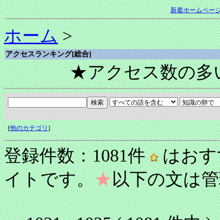
新着ホームペー
ホーム
>
アクセスランキング[総合]
★アクセス数の多
[
他のカテゴリ
]
登録件数：1081件
はおす
イトです。
★
以下の文は管