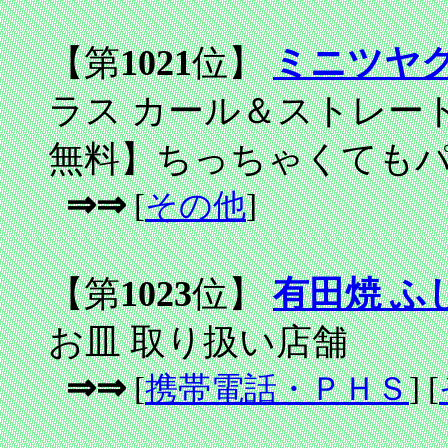
【第
1021
位】
ミニツヤ
ラス カール＆ストレー
無料】ちっちゃくても
⇒⇒
[
その他
]
【第
1023
位】
有田焼 ふ
お皿 取り扱い店舗
⇒⇒
[
携帯電話・ＰＨＳ
] [