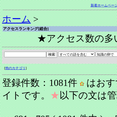
新着ホームペー
ホーム
>
アクセスランキング[総合]
★アクセス数の多
[
他のカテゴリ
]
登録件数：1081件
はおす
イトです。
★
以下の文は管