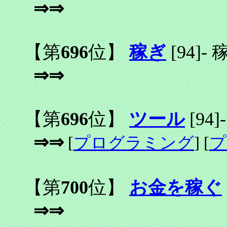
⇒⇒
【第
696
位】
稼ぎ
[94]
-
⇒⇒
【第
696
位】
ツール
[94]
-
⇒⇒
[
プログラミング
] [
プ
【第
700
位】
お金を稼ぐ
⇒⇒