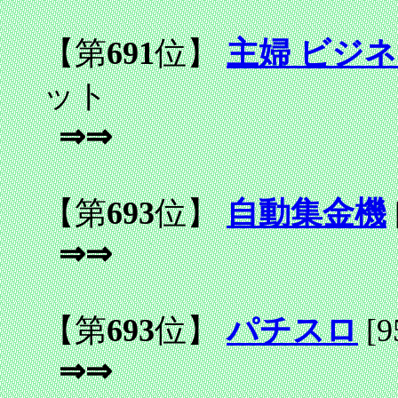
【第
691
位】
主婦 ビジネ
ット
⇒⇒
【第
693
位】
自動集金機
⇒⇒
【第
693
位】
パチスロ
[9
⇒⇒