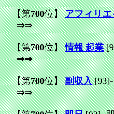
【第
700
位】
アフィリエ
⇒⇒
【第
700
位】
情報 起業
[9
⇒⇒
【第
700
位】
副収入
[93]
-
⇒⇒