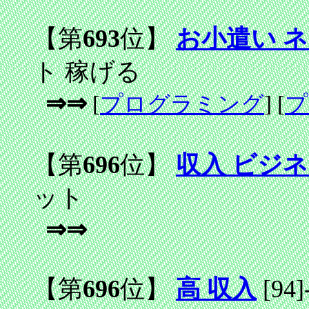
【第
693
位】
お小遣い ネ
ト 稼げる
⇒⇒
[
プログラミング
] [
プ
【第
696
位】
収入 ビジネ
ット
⇒⇒
【第
696
位】
高 収入
[94]