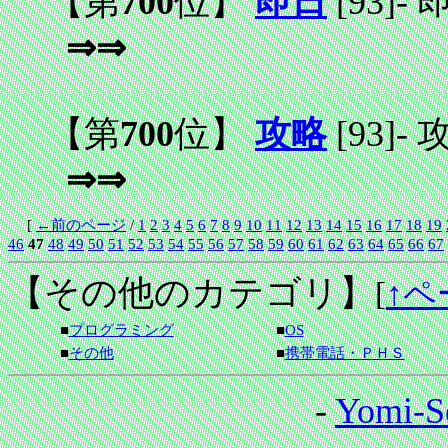
【第
700
位】
即日
[93]
-
⇒⇒
【第
700
位】
攻略
[93]
-
⇒⇒
[
←前のページ
/
1
2
3
4
5
6
7
8
9
10
11
12
13
14
15
16
17
18
19
46
47
48
49
50
51
52
53
54
55
56
57
58
59
60
61
62
63
64
65
66
67
【その他のカテゴリ】
[
↑ペ
■
プログラミング
■
OS
■
その他
■
携帯電話・ＰＨＳ
-
Yomi-S