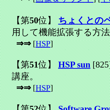
【第
50
位】
ちょくとの
用して機能拡張する方
⇒⇒
[
HSP
]
【第
51
位】
HSP sun
[825
講座。
⇒⇒
[
HSP
]
【第
52
位】
Software Gr