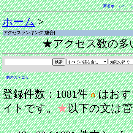
新着ホームペー
ホーム
>
アクセスランキング[総合]
★アクセス数の多
[
他のカテゴリ
]
登録件数：1081件
はおす
イトです。
★
以下の文は管