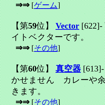
⇒⇒
[
ゲーム
]
【第
59
位】
Vector
[622]
-
イトベクターです。
⇒⇒
[
その他
]
【第
60
位】
真空器
[613]
-
かせません カレーや
きます。
⇒⇒
[
その他
]