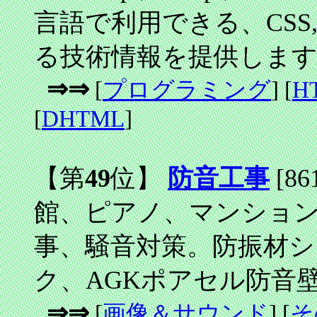
言語で利用できる、CSS, D
る技術情報を提供しま
⇒⇒
[
プログラミング
] [
H
[
DHTML
]
【第
49
位】
防音工事
[86
館、ピアノ、マンショ
事、騒音対策。防振材シ
ク、AGKポアセル防音
⇒⇒
[
画像＆サウンド
] [
そ