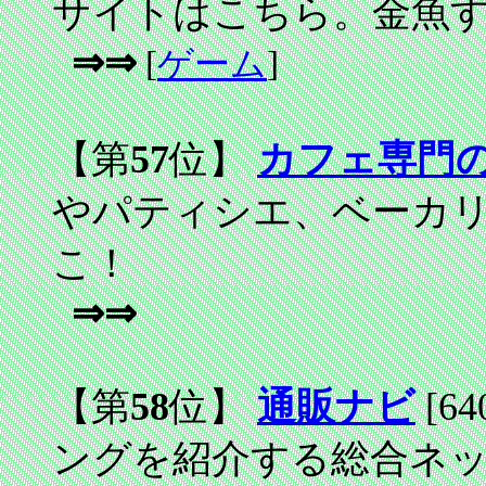
サイトはこちら。金魚
⇒⇒
[
ゲーム
]
【第
57
位】
カフェ専門
やパティシエ、ベーカ
こ！
⇒⇒
【第
58
位】
通販ナビ
[64
ングを紹介する総合ネ