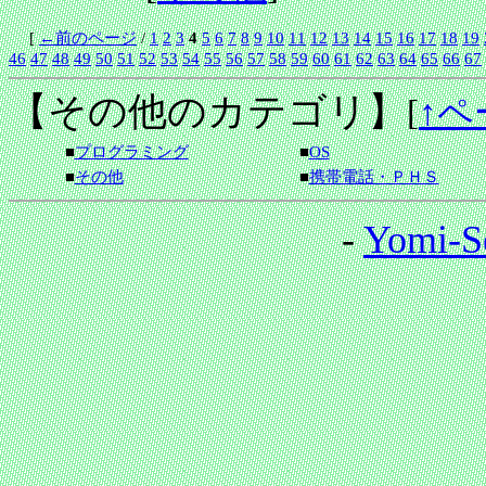
[
←前のページ
/
1
2
3
4
5
6
7
8
9
10
11
12
13
14
15
16
17
18
19
46
47
48
49
50
51
52
53
54
55
56
57
58
59
60
61
62
63
64
65
66
67
【その他のカテゴリ】
[
↑ペ
■
プログラミング
■
OS
■
その他
■
携帯電話・ＰＨＳ
-
Yomi-S