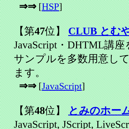
⇒⇒
[
HSP
]
【第
47
位】
CLUB とむ
JavaScript・DHT
サンプルを多数用意して
ます。
⇒⇒
[
JavaScript
]
【第
48
位】
とみのホー
JavaScript, JScript, L