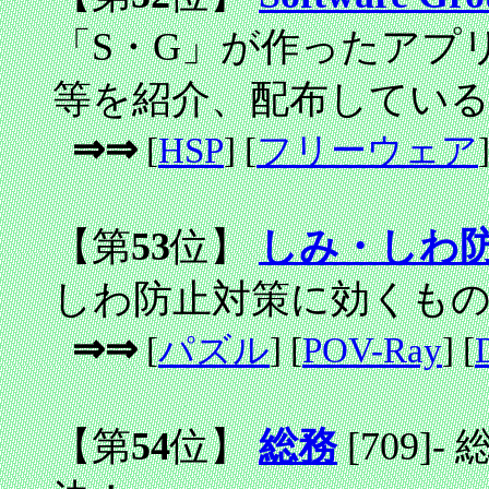
「S・G」が作ったアプ
等を紹介、配布してい
⇒⇒
[
HSP
] [
フリーウェア
]
【第
53
位】
しみ・しわ
しわ防止対策に効くも
⇒⇒
[
パズル
] [
POV-Ray
] [
【第
54
位】
総務
[709]
-
総