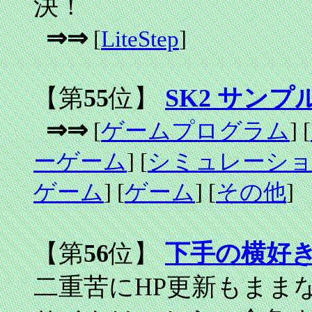
決！
⇒⇒
[
LiteStep
]
【第
55
位】
SK2 サンプ
⇒⇒
[
ゲームプログラム
] [
ーゲーム
] [
シミュレーシ
ゲーム
] [
ゲーム
] [
その他
]
【第
56
位】
下手の横好
二重苦にHP更新もまま