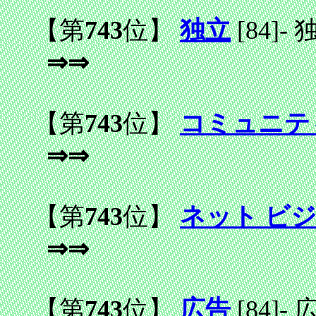
【第
743
位】
独立
[84]
-
⇒⇒
【第
743
位】
コミュニテ
⇒⇒
【第
743
位】
ネット ビ
⇒⇒
【第
743
位】
広告
[84]
-