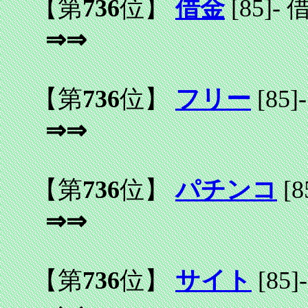
【第
736
位】
借金
[85]
-
⇒⇒
【第
736
位】
フリー
[85]
-
⇒⇒
【第
736
位】
パチンコ
[8
⇒⇒
【第
736
位】
サイト
[85]
-