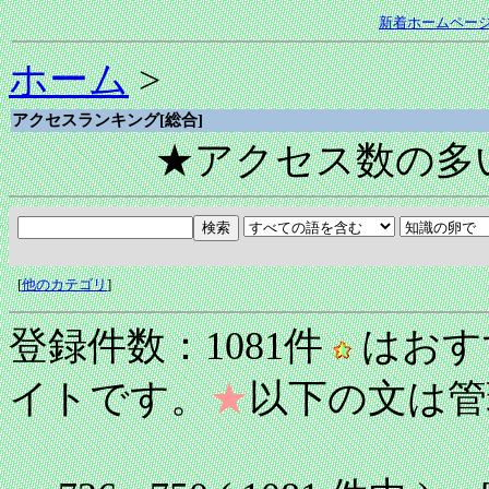
新着ホームペー
ホーム
>
アクセスランキング[総合]
★アクセス数の多
[
他のカテゴリ
]
登録件数：1081件
はおす
イトです。
★
以下の文は管