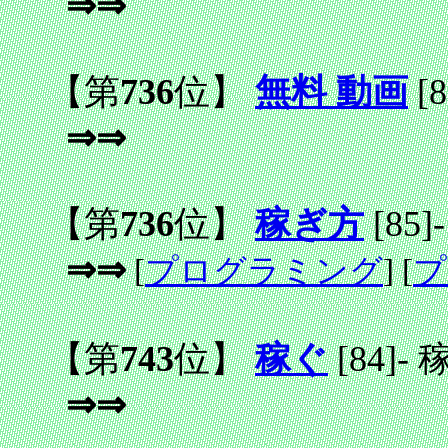
⇒⇒
【第
736
位】
無料 動画
[8
⇒⇒
【第
736
位】
稼ぎ方
[85]
-
⇒⇒
[
プログラミング
] [
プ
【第
743
位】
稼ぐ
[84]
-
⇒⇒