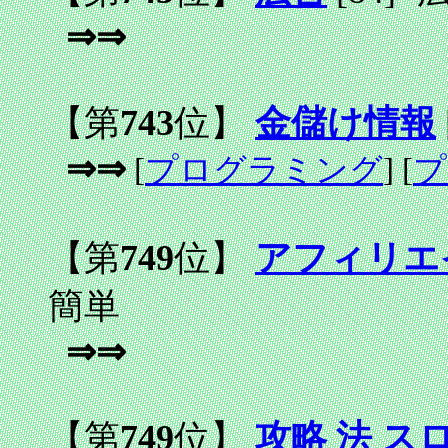
⇒⇒
【第
743
位】
金儲け情報
⇒⇒
[
プログラミング
] [
プ
【第
749
位】
アフィリエ
簡単
⇒⇒
【第
749
位】
攻略 法 ス