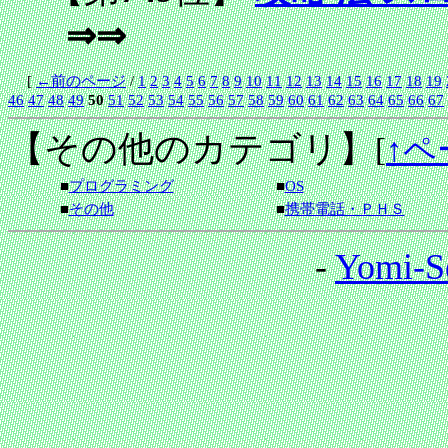
⇒⇒
[
←前のページ
/
1
2
3
4
5
6
7
8
9
10
11
12
13
14
15
16
17
18
19
46
47
48
49
50
51
52
53
54
55
56
57
58
59
60
61
62
63
64
65
66
67
【その他のカテゴリ】
[
↑ペ
■
プログラミング
■
OS
■
その他
■
携帯電話・ＰＨＳ
-
Yomi-S