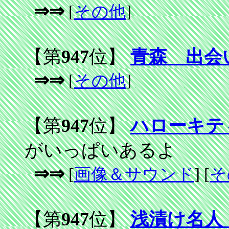
⇒⇒
[
その他
]
【第
947
位】
青森 出会
⇒⇒
[
その他
]
【第
947
位】
ハローキテ
がいっぱいあるよ
⇒⇒
[
画像＆サウンド
] [
そ
【第
947
位】
浅漬け名人