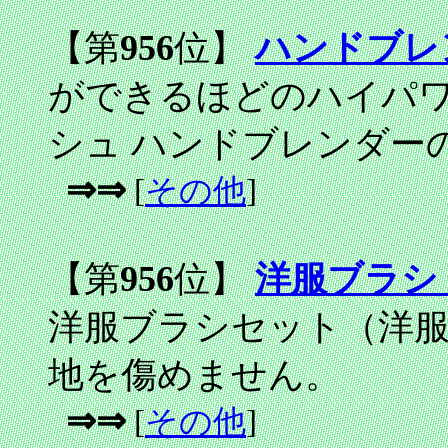
【第
956
位】
ハンドブレ
ができるほどのハイパ
シュ ハンドブレンダー
⇒⇒
[
その他
]
【第
956
位】
洋服ブラシ
洋服ブラシセット（洋
地を傷めません。
⇒⇒
[
その他
]