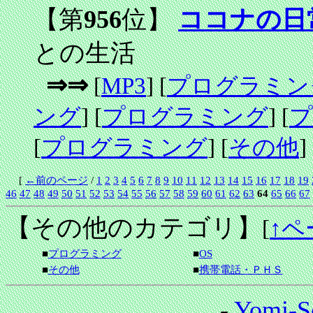
【第
956
位】
ココナの日
との生活
⇒⇒
[
MP3
] [
プログラミン
ング
] [
プログラミング
] [
プ
[
プログラミング
] [
その他
]
[
←前のページ
/
1
2
3
4
5
6
7
8
9
10
11
12
13
14
15
16
17
18
19
46
47
48
49
50
51
52
53
54
55
56
57
58
59
60
61
62
63
64
65
66
67
【その他のカテゴリ】
[
↑ペ
■
プログラミング
■
OS
■
その他
■
携帯電話・ＰＨＳ
-
Yomi-S