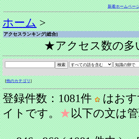
新着ホームペー
ホーム
>
アクセスランキング[総合]
★アクセス数の多
[
他のカテゴリ
]
登録件数：1081件
はおす
イトです。
★
以下の文は管