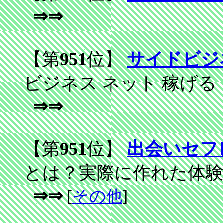
⇒⇒
【第
951
位】
サイドビジ
ビジネス ネット 稼げる
⇒⇒
【第
951
位】
出会いセフ
とは？実際に作れた体
⇒⇒
[
その他
]