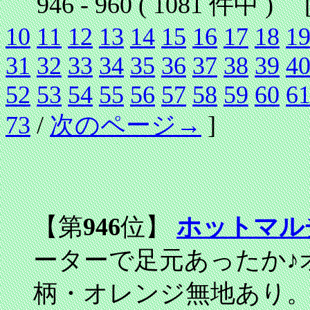
946 - 960 ( 1081 件中 ) 
10
11
12
13
14
15
16
17
18
1
31
32
33
34
35
36
37
38
39
4
52
53
54
55
56
57
58
59
60
6
73
/
次のページ→
]
【第
946
位】
ホットマル
ーターで足元あったか♪
柄・オレンジ無地あり