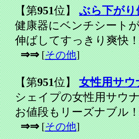
【第
951
位】
ぶら下がり
健康器にベンチシート
伸ばしてすっきり爽快
⇒⇒
[
その他
]
【第
951
位】
女性用サウ
シェイプの女性用サウ
お値段もリーズナブル
⇒⇒
[
その他
]