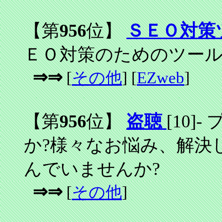
【第
956
位】
ＳＥＯ対策
ＥＯ対策のためのツー
⇒⇒
[
その他
] [
EZweb
]
【第
956
位】
盗聴
[10]
-
プ
か?様々なお悩み、解決
んでいませんか?
⇒⇒
[
その他
]