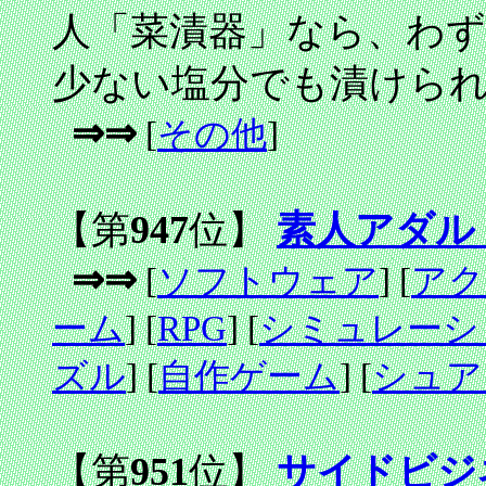
人「菜漬器」なら、わず
少ない塩分でも漬けら
⇒⇒
[
その他
]
【第
947
位】
素人アダル
⇒⇒
[
ソフトウェア
] [
アク
ーム
] [
RPG
] [
シミュレーシ
ズル
] [
自作ゲーム
] [
シュア
【第
951
位】
サイドビジ