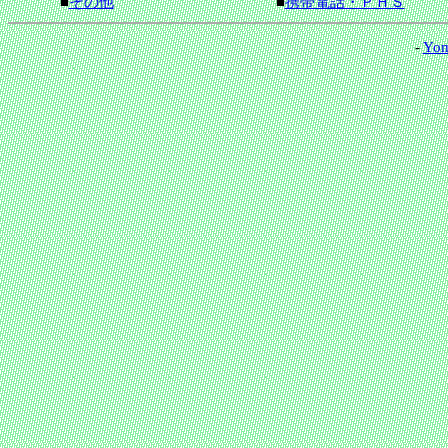
■
その他
■
携帯電話・ＰＨＳ
-
Yom