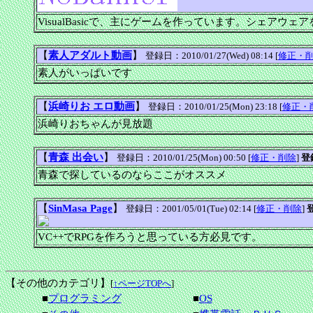
VisualBasicで、主にゲームを作っています。シェアウ
【
素人アダルト動画
】
登録日：2010/01/27(Wed) 08:14 [
修正・
素人がいっぱいです
【
浜崎りお エロ動画
】
登録日：2010/01/25(Mon) 23:18 [
修正・
浜崎りおちゃんが見放題
【
青森 出会い
】
登録日：2010/01/25(Mon) 00:50 [
修正・削除
]
登
青森で探しているのならここがオススメ
【
SinMasa Page
】
登録日：2001/05/01(Tue) 02:14 [
修正・削除
]
VC++でRPGを作ろうと思っている方必見です。
【その他のカテゴリ】
[
↑ページTOPへ
]
■
プログラミング
■
OS