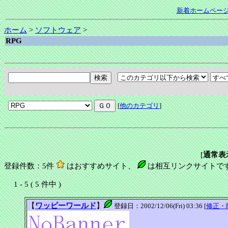
新着ホームペー
ホーム
>
ソフトウェア
>
RPG
[
他のカテゴリ
]
[
通常表
登録件数：5件
はおすすめサイト、
は相互リンクサイトで
1 - 5 ( 5 件中 )
【
ワッピーワールド
】
登録日：2002/12/06(Fri) 03:36 [
修正・